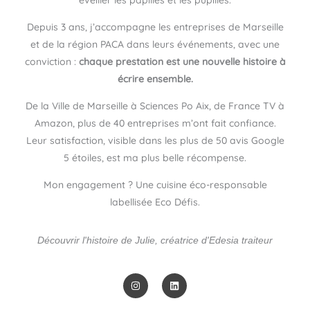
éveiller les papilles et les pupilles.
Depuis 3 ans, j’accompagne les entreprises de Marseille
et de la région PACA dans leurs événements, avec une
conviction :
chaque prestation est une nouvelle histoire à
écrire ensemble.
De la Ville de Marseille à Sciences Po Aix, de France TV à
Amazon, plus de 40 entreprises m’ont fait confiance.
Leur satisfaction, visible dans les plus de 50 avis Google
5 étoiles, est ma plus belle récompense.
Mon engagement ? Une cuisine éco-responsable
labellisée Eco Défis.
Découvrir l'histoire de Julie, créatrice d'Edesia traiteur
I
L
n
i
s
n
t
k
a
e