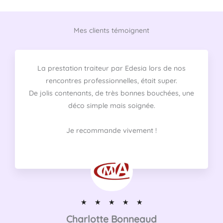
g
d
r
i
a
n
m
Mes clients témoignent
La prestation traiteur par Edesia lors de nos
rencontres professionnelles, était super.
De jolis contenants, de très bonnes bouchées, une
déco simple mais soignée.
Je recommande vivement !
N
★
★
★
★
★
o
Charlotte Bonneaud