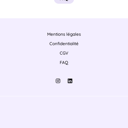
Mentions légales
Confidentialité
CGV
FAQ
Besoin d’inspiration pour votre événement
d’entreprise ?
Téléchargez le catalogue 2026
Vos données sont sécurisées 🔒