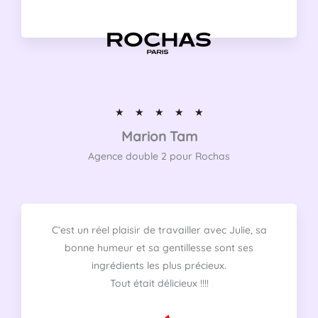
N
☆
☆
☆
☆
☆
o
Marion Tam​
t
Agence double 2 pour Rochas​
é
5
s
u
C’est un réel plaisir de travailler avec Julie, sa
r
bonne humeur et sa gentillesse sont ses
5
ingrédients les plus précieux.
Tout était délicieux !!!!