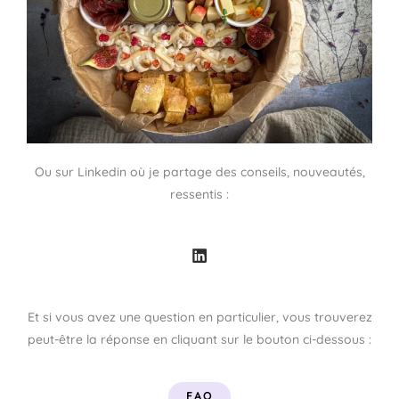
Ou sur Linkedin où je partage des conseils, nouveautés,
ressentis :
L
i
n
k
e
d
Et si vous avez une question en particulier, vous trouverez
i
peut-être la réponse en cliquant sur le bouton ci-dessous :​
n
FAQ