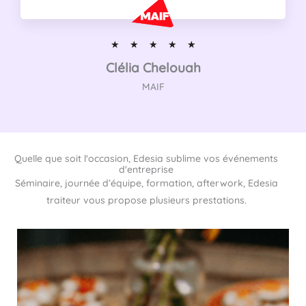
N
☆
☆
☆
☆
☆
o
Clélia Chelouah
t
MAIF
é
5
s
u
Quelle que soit l'occasion, Edesia sublime vos événements
r
d'entreprise
5
Séminaire, journée d’équipe, formation, afterwork, Edesia
traiteur vous propose plusieurs prestations.