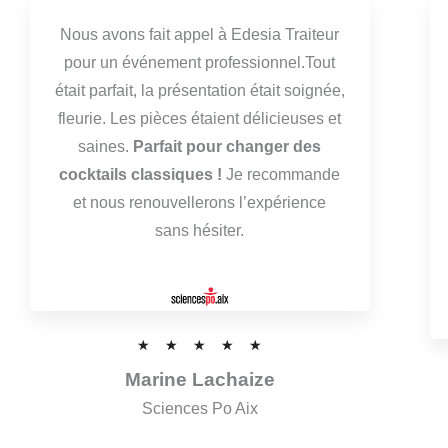
Nous avons fait appel à Edesia Traiteur
pour un événement professionnel.Tout
était parfait, la présentation était soignée,
fleurie. Les pièces étaient délicieuses et
saines.
Parfait pour changer des
cocktails classiques !
Je recommande
et nous renouvellerons l’expérience
sans hésiter.
N
★
★
★
★
★
o
Marine Lachaize
t
Sciences Po Aix
é