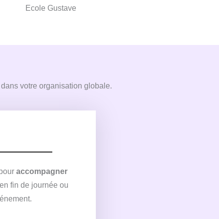
t
Ecole Gustave
é
5
s
u
r
l dans votre organisation globale.
5
 pour
accompagner
 en fin de journée ou
vénement.