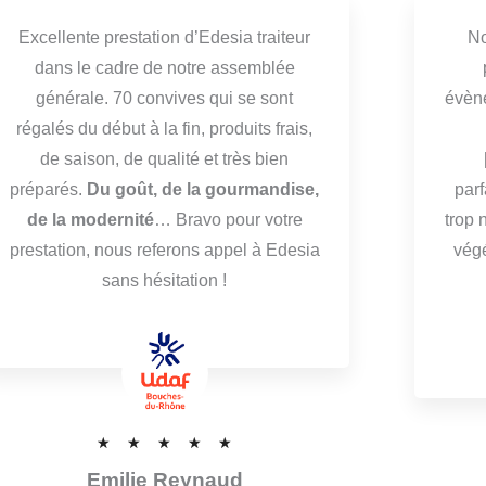
Excellente prestation d’Edesia traiteur
No
dans le cadre de notre assemblée
générale. 70 convives qui se sont
évène
régalés du début à la fin, produits frais,
de saison, de qualité et très bien
préparés.
Du goût, de la gourmandise,
par
de la modernité
… Bravo pour votre
trop 
prestation, nous referons appel à Edesia
vég
sans hésitation !
N
☆
☆
☆
☆
☆
o
Emilie Reynaud