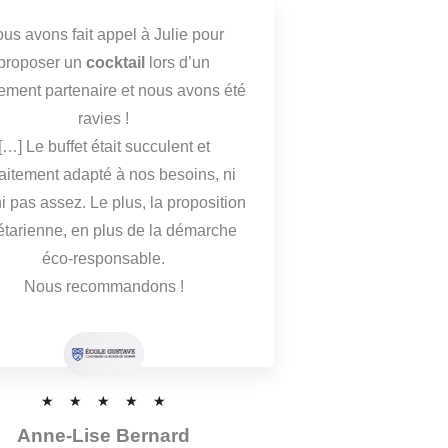
us avons fait appel à Julie pour
proposer un
cocktail
lors d’un
ment partenaire et nous avons été
ravies !
[…] Le buffet était succulent et
faitement adapté à nos besoins, ni
ni pas assez. Le plus, la proposition
étarienne, en plus de la démarche
éco-responsable.
Nous recommandons !
N
☆
☆
☆
☆
☆
o
Anne-Lise Bernard