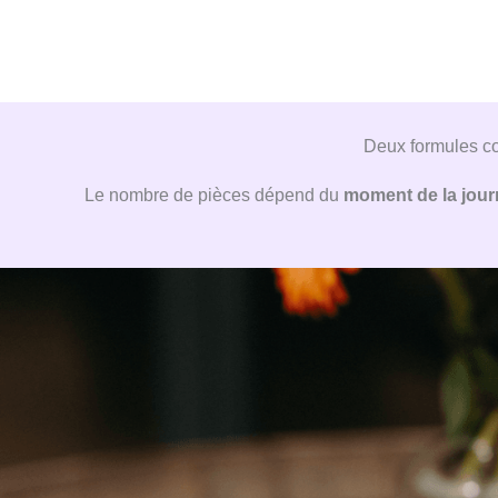
5
s
u
r
5
Deux formules coc
Le nombre de pièces dépend du
moment de la jour