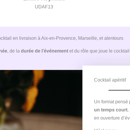
t
UDAF13
é
5
s
u
ktail en livraison à Aix-en-Provence, Marseille, et alentours
r
née
, de la
durée de l’événement
et du rôle que joue le cocktai
5
Cocktail apéritif
Un format pensé
un temps court
,
en ouverture d’é