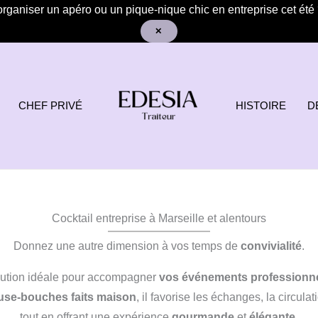
rganiser un apéro ou un pique-nique chic en entreprise cet été
✕
CHEF PRIVÉ
HISTOIRE
D
Cocktail entreprise à Marseille et alentours
Donnez une autre dimension à vos temps de
convivialité
.
olution idéale pour accompagner
vos événements professionn
se-bouches faits maison
, il favorise les échanges, la circulati
tout en offrant une expérience
gourmande
et
élégante
.