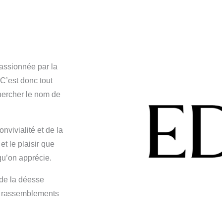
 passionnée par la
 C’est donc tout
chercher le nom de
nvivialité et de la
t le plaisir que
u’on apprécie.
 de la déesse
es rassemblements