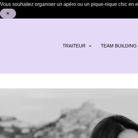
Aller
Vous souhaitez organiser un apéro ou un pique-nique chic en en
au
✕
contenu
TRAITEUR
TEAM BUILDING
Accueil
Histoire