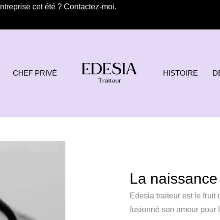
treprise cet été ? Contactez-moi.
CHEF PRIVÉ
HISTOIRE
D
La naissance
Edesia traiteur est le frui
fusionné son amour pour l